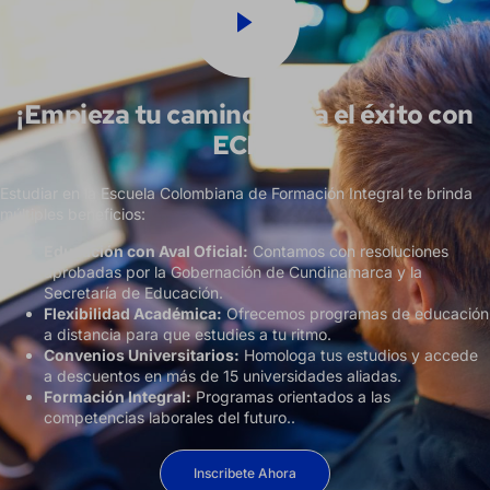
¡Empieza tu camino hacia el éxito con
ECFI!
Estudiar en la Escuela Colombiana de Formación Integral te brinda
múltiples beneficios:
Educación con Aval Oficial:
Contamos con resoluciones
aprobadas por la Gobernación de Cundinamarca y la
Secretaría de Educación.
Flexibilidad Académica:
Ofrecemos programas de educación
a distancia para que estudies a tu ritmo.
Convenios Universitarios:
Homologa tus estudios y accede
a descuentos en más de 15 universidades aliadas.
Formación Integral:
Programas orientados a las
competencias laborales del futuro..
Inscribete Ahora