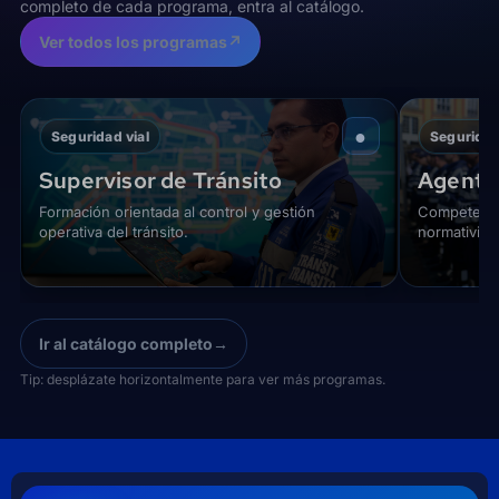
completo de cada programa, entra al catálogo.
Ver todos los programas
↗
●
Seguridad vial
Seguridad
Supervisor de Tránsito
Agente 
Formación orientada al control y gestión
Competencia
operativa del tránsito.
normativida
Ir al catálogo completo
→
Tip: desplázate horizontalmente para ver más programas.