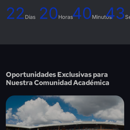
22
20
40
41
Días
Horas
Minutos
Se
Oportunidades Exclusivas para
Nuestra Comunidad Académica