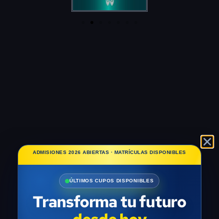
ADMISIONES 2026 ABIERTAS · MATRÍCULAS DISPONIBLES
ÚLTIMOS CUPOS DISPONIBLES
Transforma tu futuro
desde hoy
Inicia tu formación profesional en ECFI y prepárate con
educación, tecnología y acompañamiento de calidad.
31
INICIO DE CLASES
AGOSTO
2026