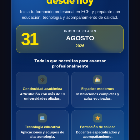
Todo lo que necesitas para avanzar
profesionalmente
Continuidad académica
Espacios modernos
Articulación con más de 10
Instalaciones completas y
universidades aliadas.
aulas equipadas.
Tecnología educativa
Formación de calidad
Aplicaciones y equipos de
Docentes especializados y
alta tecnología.
acompañamiento.
50%
PROMOCIÓN ESPECIAL
Solicita información y conoce cómo
DE DESCUENTO
asegurar tu cupo con este beneficio.
Promoción disponible por tiempo limitado
QUIERO MI 50% DE DESCUENTO
✆
Hablar ahora con un asesor por WhatsApp