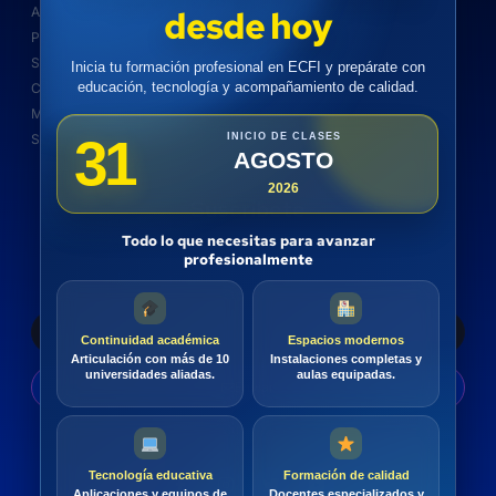
desde hoy
Aprendizaje Electronico
Sobre Nosotros
Practicas de Campo
Diplomados
Seminarios web
Politicas
Inicia tu formación profesional en ECFI y prepárate con
educación, tecnología y acompañamiento de calidad.
Certificaciones
Medios de Pago
Mentoria
Aula Virtual
31
Servicios Corporativos
INICIO DE CLASES
AGOSTO
2026
Suscríbete
Todo lo que necesitas para avanzar
Suscríbete a nuestro boletín para obtener información
profesionalmente
actualizada, noticias y conocimientos gratuitos.
Continuidad académica
Espacios modernos
Articulación con más de 10
Instalaciones completas y
universidades aliadas.
aulas equipadas.
Enviar
Tecnología educativa
Formación de calidad
Aplicaciones y equipos de
Docentes especializados y